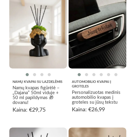
NAMŲ KVAPAI SU LAZDELĖMIS
AUTOMOBILIO KVAPAI Į
GROTELES
Namų kvapas figūrėlė –
Personalizuotas medinis
„Dajana” 50ml viduje +
automobilio kvapas į
50 ml papildymas 🎁
groteles su jūsų tekstu
dovanu!
Kaina:
€
26,99
Kaina:
€
29,75