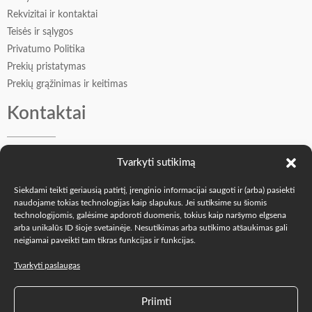
Rekvizitai ir kontaktai
Teisės ir sąlygos
Privatumo Politika
Prekių pristatymas
Prekių grąžinimas ir keitimas
Kontaktai
Vadybininkė Oksana: +370 605 77509
Tvarkyti sutikimą
Įkūrėjas Andrejus: +370 606 41549
info@o-k.lt
Siekdami teikti geriausią patirtį, įrenginio informacijai saugoti ir (arba) pasiekti
naudojame tokias technologijas kaip slapukus. Jei sutiksime su šiomis
Mes soc. tinkluose
technologijomis, galėsime apdoroti duomenis, tokius kaip naršymo elgsena
arba unikalūs ID šioje svetainėje. Nesutikimas arba sutikimo atšaukimas gali
neigiamai paveikti tam tikras funkcijas ir funkcijas.
Tvarkyti paslaugas
2023-2026 O-K.LT © "The Oak Fam" |
TheOakFam.com
|
Priimti
Parduotuvė „The Oak Fam” Mūsų buveinė, Vilniaus g. 55,