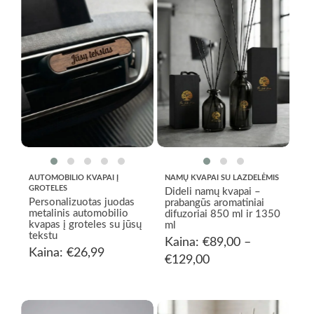
NAMŲ KVAPAI SU LAZDELĖMIS
AUTOMOBILIO KVAPAI Į
GROTELES
Dideli namų kvapai –
Personalizuotas juodas
prabangūs aromatiniai
metalinis automobilio
difuzoriai 850 ml ir 1350
kvapas į groteles su jūsų
ml
tekstu
Kaina:
€
89,00
–
Kaina:
€
26,99
€
129,00
Price
range:
€89,00
through