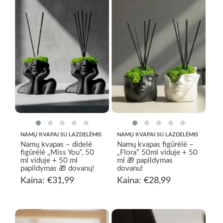
NAMŲ KVAPAI SU LAZDELĖMIS
NAMŲ KVAPAI SU LAZDELĖMIS
Namų kvapas – didelė
Namų kvapas figūrėlė –
figūrėlė „Miss You“, 50
„Flora” 50ml viduje + 50
ml viduje + 50 ml
ml 🎁 papildymas
papildymas 🎁 dovanų!
dovanu!
Kaina:
€
31,99
Kaina:
€
28,99