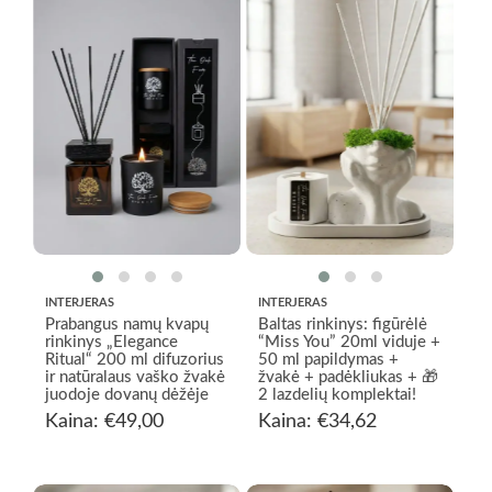
€129,00
INTERJERAS
INTERJERAS
Prabangus namų kvapų
Baltas rinkinys: figūrėlė
rinkinys „Elegance
“Miss You” 20ml viduje +
Ritual“ 200 ml difuzorius
50 ml papildymas +
ir natūralaus vaško žvakė
žvakė + padėkliukas + 🎁
juodoje dovanų dėžėje
2 lazdelių komplektai!
Kaina:
€
49,00
Kaina:
€
34,62