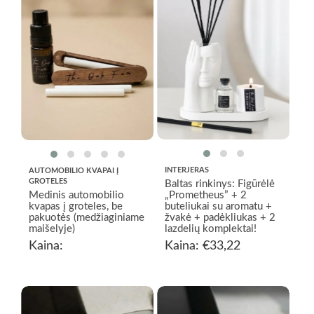
INTERJERAS
AUTOMOBILIO KVAPAI Į
GROTELES
Baltas rinkinys: Figūrėlė
Medinis automobilio
„Prometheus” + 2
kvapas į groteles, be
buteliukai su aromatu +
pakuotės (medžiaginiame
žvakė + padėkliukas + 2
maišelyje)
lazdelių komplektai!
Kaina:
Kaina:
€
33,22