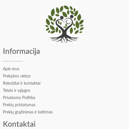
kankorėžiais. Jauku ir šilta.
Viršutinės natos: mandarinai , apelsinai , gvazdikėliai
Vidurinės natos: kardamono ankštys, cinamono žievelės,
imbiero šaknys
Bazinės natos: spurgos, medus, kedras
Informacija
Apie mus
Prekybos vietos
Rekvizitai ir kontaktai
Teisės ir sąlygos
Privatumo Politika
Prekių pristatymas
Prekių grąžinimas ir keitimas
Kontaktai