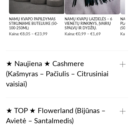
NAMŲ KVAPO PAPILDYMAS
NAMŲ KVAPŲ LAZDELĖS – 6
NAMŲ K
STIKLINIAME BUTELIUKE (50-
VIENETŲ RINKINYS, ĮVAIRIŲ
PLASTI
100-250ML)
SPALVŲ IR DYDŽIŲ.
(50ML-
Kaina:
€
8,05
–
€
23,99
Price
Kaina:
€
0,99
–
€
1,69
Price
Kaina:
€
range:
range:
€8,05
€0,99
through
through
€23,99
€1,69
★ Naujiena ★ Cashmere
(Kašmyras – Pačiulis – Citrusiniai
vaisiai)
Gaivūs citrusai ir sultingi obuoliai atveria kompoziciją
lengvu šviesos blyksniu. Vėliau atsiskleidžia žaluma –
★ TOP ★ Flowerland (Bijūnas –
pakalnutės, žibuoklės ir švelnus magnolijos žiedas.
Avietė – Santalmedis)
Galiausiai kvapas nusėda šilta, sodria baze iš kašmyro,
pačiulio, vanilės ir muskuso, palikdamas subtilų, ilgai
išliekantį pėdsaką.