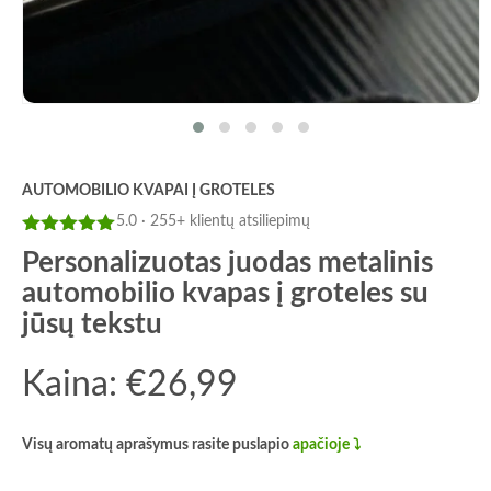
AUTOMOBILIO KVAPAI Į GROTELES
5.0 · 255+ klientų atsiliepimų
Įvertinimas:
Personalizuotas juodas metalinis
5
iš 5
automobilio kvapas į groteles su
jūsų tekstu
Kaina:
€
26,99
Visų aromatų aprašymus rasite puslapio
apačioje ⤵️