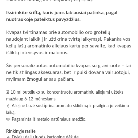
Išsirinkite šriftą, kuris jums labiausiai patinka, pagal
nuotraukoje pateiktus pavyzdžius.
Kvapas tvirtinamas prie automobilio oro grotelių
naudojant laikiklį ir užtikrina tvirtą laikymąsi. Pakanka vos
kelių lašų aromatinio aliejaus kartą per savaitę, kad kvapas
išliktų intensyvus ir malonus.
Šis personalizuotas automobilio kvapas su graviruote – tai
ne tik stilingas aksesuaras, bet ir puiki dovana vairuotojui,
mylimam žmogui ar sau pačiam.
⌛ 10 ml buteliuko su koncentruotu aromatiniu aliejumi užteks
maždaug 6-12 mėnesiams.
💧 Aliejinė bazė sustiprina aromato sklidimą ir prailgina jo veikimo
laiką.
🫶 Pagaminta iš metalo natūralaus medžio.
Rinkinyje rasite
🔹 Dviejų dalių juodą kartoninę dėžutę.