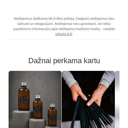
Atsiliepimus skelbiame tik iš tikrų pirkėjų. Neigiami atsiliepimai nėra
šalinami ar redaguojami. Atsiliepimai nėra apmokami. Jei reikia
papildomos informacijos apie atsiliepimų tvarkymo tvarką – rašykite
info@o-k.lt
.
Dažnai perkama kartu