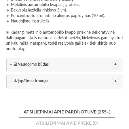
🔹 Metalinis automobilio kvapas į groteles.
🔹 Bekvapių lazdelių rinkinys 3 vnt.
🔹 Koncentruoto aromatinio aliejaus papildymas (10 ml).
🔹 Naudojimo instrukciją.
✳️ Kadangi metalinio automobilio kvapo priekinė dekoratyvinė
dalis pagaminta iš natūralaus riešutmedžio, kiekvienas gaminys turi
unikalų raštą ir atspalvį, todėl realybėje gali šiek tiek skirtis nuo
nuotraukų.
☑️ Naudojimo būdas
⚠️ Įspėjimas ir sauga
ATSILIEPIMAI APIE PARDUOTUVĘ (255+)
ATSILIEPIMAI APIE PREKĘ (0)