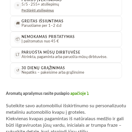
į
5/5 · 255+ atsiliepimų
⭐
groteles
Peržiūrėti atsiliepimus
su
jūsų
GREITAS IŠSIUNTIMAS
🚚
Paruošiame per 1–2 d.d
tekstu
kiekis
NEMOKAMAS PRISTATYMAS
📦
Į paštomatus nuo 45 €
PARUOŠTA MŪSŲ DIRBTUVĖSE
LT
Atrinkta, pagaminta arba paruošta mūsų dirbtuvėse.
30 DIENŲ GRĄŽINIMAS
↺
Nepatiks – pakeisime arba grąžinsime
Aromatų aprašymus rasite puslapio
apačioje ⤵️
Suteikite savo automobiliui išskirtinumo su personalizuotu
metaliniu automobilio kvapu į groteles.
Kiekvienas kvapas pagamintas iš natūralaus medžio ir gali
būti išgraviruotas jūsų vardu, inicialais ar trumpa fraze –
sukurkite detalę, kuri atspindi jūsų stilių.