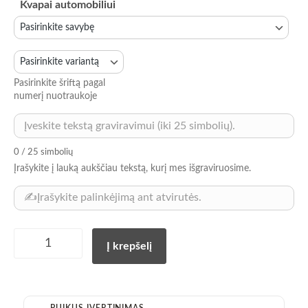
Kvapai automobiliui
Pasirinkite šriftą pagal
numerį nuotraukoje
0 / 25 simbolių
Įrašykite į lauką aukščiau tekstą, kurį mes išgraviruosime.
Personalizuotas
Į krepšelį
juodas
metalinis
automobilio
kvapas
PUIKUS ĮVERTINIMAS