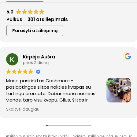
5.0
Puikus
301 atsiliepimais
Parašyti atsiliepimą
Kirpėja Aušra
prieš 2 dienų
Mano pasirinktas Cashmere -
paslaptingas siltos nakties kvapas su
turtingu aromatu. Dabar mano numeris
vienas, tarp visu kvapu. Gilus, šiltas ir
nepaprastai jaukus kvapas. Kol
Skaityti daugiau
nekantraudama laukiau kvapu, perziurejau keleta The
oak fam facebooko video ir suzinojau kazka
naujo(apie lazdeles, kvapu isgaravimo eksperimentą ir
etc.)
Atsiliepimus skelbiame tik iš tikrų pirkėjų. Neigiami atsiliepimai nėra šalinami ar