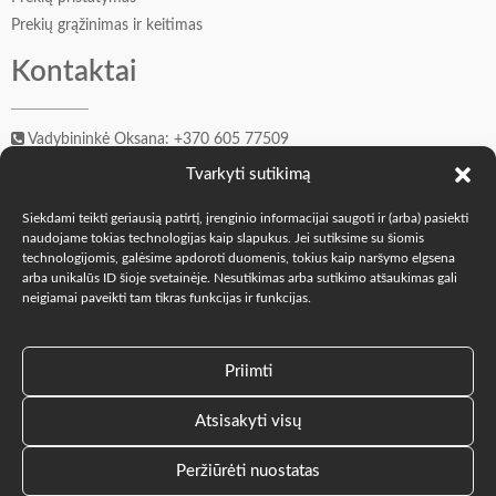
Prekių grąžinimas ir keitimas
Kontaktai
Vadybininkė Oksana: +370 605 77509
Įkūrėjas Andrejus: +370 606 41549
Tvarkyti sutikimą
info@o-k.lt
Siekdami teikti geriausią patirtį, įrenginio informacijai saugoti ir (arba) pasiekti
Mes soc. tinkluose
naudojame tokias technologijas kaip slapukus. Jei sutiksime su šiomis
technologijomis, galėsime apdoroti duomenis, tokius kaip naršymo elgsena
arba unikalūs ID šioje svetainėje. Nesutikimas arba sutikimo atšaukimas gali
neigiamai paveikti tam tikras funkcijas ir funkcijas.
2023-2026 O-K.LT © "The Oak Fam" |
TheOakFam.com
|
Priimti
Parduotuvė „The Oak Fam” Mūsų buveinė, Vilniaus g. 55,
Šalčininkai.
Atsisakyti visų
Lietuvių
English
Peržiūrėti nuostatas