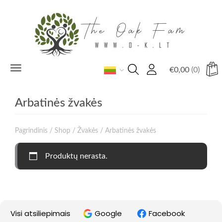
Toggle
€
0,00
(0)
navigation
Arbatinės žvakės
Pagrindinis
/
Shop
/
Žvakės
/ Arbatinės žvakės
Produktų nerasta.
Visi atsiliepimais
Google
Facebook