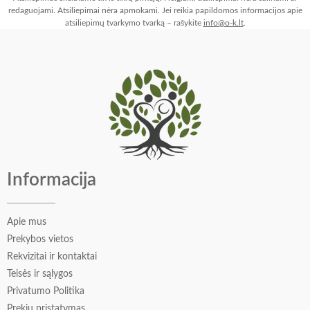
redaguojami. Atsiliepimai nėra apmokami. Jei reikia papildomos informacijos apie
Atsakymas iš savininko
atsiliepimų tvarkymo tvarką – rašykite
info@o-k.lt
.
Dėkojame, kad pasidalinote savo patirtimi ir įspūdžiais
🌸
Informacija
Apie mus
Prekybos vietos
Rekvizitai ir kontaktai
Teisės ir sąlygos
Privatumo Politika
Prekių pristatymas