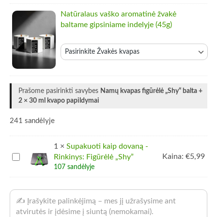
Natūralaus vaško aromatinė žvakė
baltame gipsiniame indelyje (45g)
Žvakės kvapas
Prašome pasirinkti savybes
Namų kvapas figūrėlė „Shy“ balta +
2 × 30 ml kvapo papildymai
241 sandėlyje
1
×
Supakuoti kaip dovaną -
Supakuoti
Kaina:
€
5,99
Rinkinys: Figūrėlė „Shy”
kaip
107 sandėlyje
dovaną
-
Rinkinys:
Figūrėlė