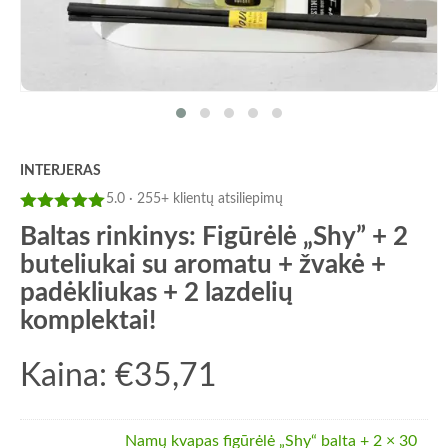
INTERJERAS
5.0 · 255+ klientų atsiliepimų
Įvertinimas:
Baltas rinkinys: Figūrėlė „Shy” + 2
5
iš 5
buteliukai su aromatu + žvakė +
padėkliukas + 2 lazdelių
komplektai!
Kaina:
€
35,71
Namų kvapas figūrėlė „Shy“ balta + 2 × 30