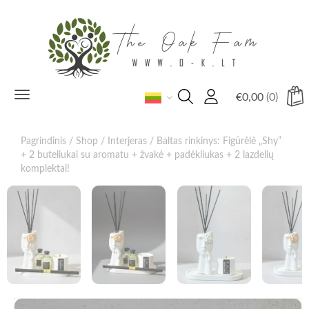
Toggle
€
0,00
(0)
navigation
Pagrindinis
/
Shop
/
Interjeras
/ Baltas rinkinys: Figūrėlė „Shy”
+ 2 buteliukai su aromatu + žvakė + padėkliukas + 2 lazdelių
komplektai!