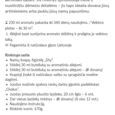
akriliniais dažais. Šis rinkinys spinduliuoja meile ir
nuoširdžiu dėmesiu detalėms – jis taps idealia dovana jūsų
artimiesiems arba jaukiu jūsų namų papuošimu.
⌛ 230 ml aromato pakanka iki 340 dienų naudojimo. / Veikimo
plotas – iki 30 m².
💧 Aliejinė bazė sustiprina aromato sklidimą ir prailgina jo veikimo
laiką.
🫶 Pagaminta iš natūralaus gipso Lietuvoje.
Rinkinyje rasite
🔹 Namų kvapą–figūrėlę „Shy“.
🔹 Stiklinį 30 ml buteliuką su aromatiniu aliejumi.
🔹 Stiklinį 30 ml buteliuką su aromatiniu aliejumi – 🎁 dovanų!
🔹 Kvapioji žvakė iš natūralaus vaško su spragsinčia medine
dagtimi.
🔹 Juodos matinės spalvos rankų darbo gipsinis padėkliukas
„Ovalus”.
🔹 Juodas presuoto pluošto lazdeles, 20 cm ilgio – 6 vnt.
🔹 Dar vienas lazdelių rinkinys – 🎁 dovanų! (iš viso 12 vnt.)
🔹 Naudojimo instrukciją.
🔹 Rinkinio svoris: 670g.