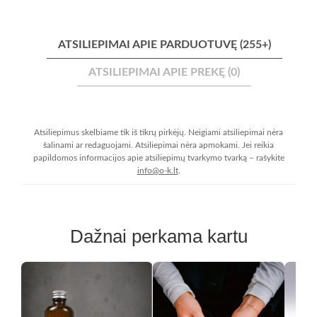
ATSILIEPIMAI APIE PARDUOTUVĘ (255+)
ATSILIEPIMAI APIE PREKĘ (0)
Atsiliepimus skelbiame tik iš tikrų pirkėjų. Neigiami atsiliepimai nėra
šalinami ar redaguojami. Atsiliepimai nėra apmokami. Jei reikia
papildomos informacijos apie atsiliepimų tvarkymo tvarką – rašykite
info@o-k.lt
.
Dažnai perkama kartu