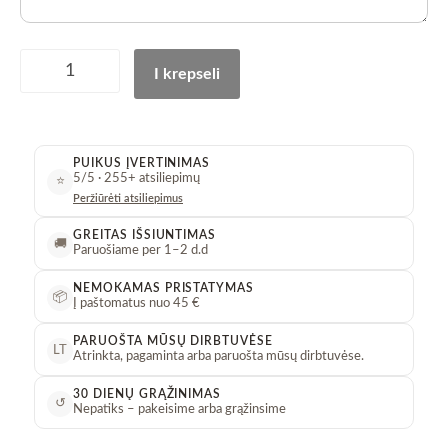
„Shy”
Baltas
I krepseli
rinkinys:
Figūrėlė
„Shy”
+
PUIKUS ĮVERTINIMAS
2
5/5 · 255+ atsiliepimų
⭐
buteliukai
Peržiūrėti atsiliepimus
su
aromatu
GREITAS IŠSIUNTIMAS
🚚
Paruošiame per 1–2 d.d
+
žvakė
NEMOKAMAS PRISTATYMAS
📦
+
Į paštomatus nuo 45 €
padėkliukas
PARUOŠTA MŪSŲ DIRBTUVĖSE
+
LT
Atrinkta, pagaminta arba paruošta mūsų dirbtuvėse.
2
lazdelių
30 DIENŲ GRĄŽINIMAS
↺
Nepatiks – pakeisime arba grąžinsime
komplektai!
kiekis