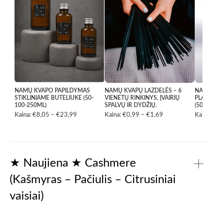
NAMŲ KVAPO PAPILDYMAS
NAMŲ KVAPŲ LAZDELĖS – 6
NAMŲ K
STIKLINIAME BUTELIUKE (50-
VIENETŲ RINKINYS, ĮVAIRIŲ
PLASTI
100-250ML)
SPALVŲ IR DYDŽIŲ.
(50ML-
Kaina:
€
8,05
–
€
23,99
Price
Kaina:
€
0,99
–
€
1,69
Price
Kaina:
€
range:
range:
€8,05
€0,99
through
through
€23,99
€1,69
★ Naujiena ★ Cashmere
(Kašmyras – Pačiulis – Citrusiniai
vaisiai)