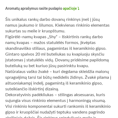
Aromatų aprašymus rasite puslapio
apačioje ⤵️
Šis unikalus rankų darbo dovanų rinkinys įneš į jūsų
namus jaukumo ir šilumos. Kiekvienas rinkinio elementas
sukurtas su meile ir kruopštumu.
Figūrėlė–namų kvapas „Shy“ – Išskirtinis rankų darbo
namų kvapas – mažos statulėlės formos, įkvėptas
skandinaviško stiliaus, pagamintas iš keramikinio gipso.
Gintaro spalvos 20 ml buteliukas su kvapiuoju skysčiu
įstatomas į statulėlės vidų. Dovanų pridėsime papildomą
buteliuką su bet kuriuo jūsų pasirinktu kvapu.
Natūralaus vaško žvakė – kuri degdama skleidžia malonų
spragsėjimą tarsi tai būtų nedidelis židinys. Žvakė pilama į
aštuoniakampį indelį, pagamintą iš keramikinio gipso,
suteikiančio išskirtinį dizainą.
Dekoratyvinis padėkliukas – stilingas aksesuaras, kuris
sujungia visus rinkinio elementus į harmoningą visumą.
Visi rinkinio komponentai sukurti rankomis iš keramikinio
gipso ir kruopščiai nudažyti teptuku vandens pagrindo