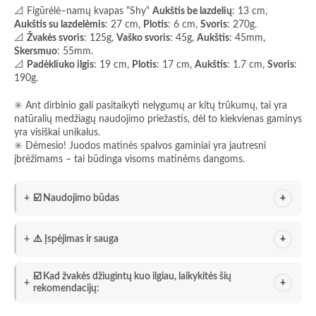
📐 Figūrėlė–namų kvapas “Shy“
Aukštis be lazdelių
: 13 cm,
Aukštis su lazdelėmis
: 27 cm,
Plotis
: 6 cm,
Svoris
: 270g.
📐
Žvakės svoris
: 125g,
Vaško svoris
: 45g,
Aukštis
: 45mm,
Skersmuo
: 55mm.
📐
Padėkliuko ilgis
: 19 cm,
Plotis
: 17 cm,
Aukštis
: 1.7 cm,
Svoris
:
190g.
✳️ Ant dirbinio gali pasitaikyti nelygumų ar kitų trūkumų, tai yra
natūralių medžiagų naudojimo priežastis, dėl to kiekvienas gaminys
yra visiškai unikalus.
✳️ Dėmesio! Juodos matinės spalvos gaminiai yra jautresni
įbrėžimams – tai būdinga visoms matinėms dangoms.
☑️ Naudojimo būdas
⚠️ Įspėjimas ir sauga
☑️ Kad žvakės džiugintų kuo ilgiau, laikykitės šių
rekomendacijų: