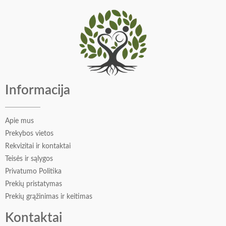
kankorėžiais. Jauku ir šiltą.
Viršutinės natos: mandarinai , apelsinai , gvazdikėliai
Vidurinės natos: kardamono ankštys, cinamono žievelės,
imbiero šaknys
Bazinės natos: spurgos, medus, kedras
Informacija
Apie mus
Prekybos vietos
Rekvizitai ir kontaktai
Teisės ir sąlygos
Privatumo Politika
Prekių pristatymas
Prekių grąžinimas ir keitimas
Kontaktai