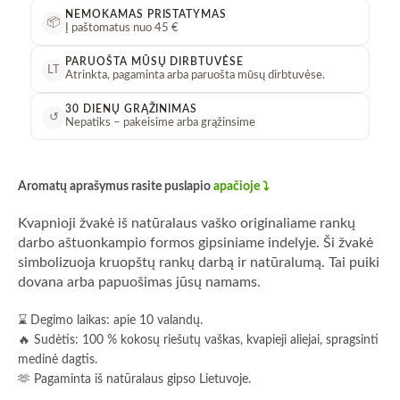
NEMOKAMAS PRISTATYMAS
📦
Į paštomatus nuo 45 €
PARUOŠTA MŪSŲ DIRBTUVĖSE
LT
Atrinkta, pagaminta arba paruošta mūsų dirbtuvėse.
30 DIENŲ GRĄŽINIMAS
↺
Nepatiks – pakeisime arba grąžinsime
Aromatų aprašymus rasite puslapio
apačioje ⤵️
Kvapnioji žvakė iš natūralaus vaško originaliame rankų
darbo aštuonkampio formos gipsiniame indelyje. Ši žvakė
simbolizuoja kruopštų rankų darbą ir natūralumą. Tai puiki
dovana arba papuošimas jūsų namams.
⌛ Degimo laikas: apie 10 valandų.
🔥 Sudėtis: 100 % kokosų riešutų vaškas, kvapieji aliejai, spragsinti
medinė dagtis.
🫶 Pagaminta iš natūralaus gipso Lietuvoje.