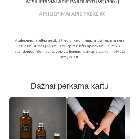
ATSILIEPIMAI APIE PARDUOTUVĘ (300+)
ATSILIEPIMAI APIE PREKĘ (0)
Atsiliepimus skelbiame tik iš tikrų pirkėjų. Neigiami atsiliepimai nėra
šalinami ar redaguojami. Atsiliepimai nėra apmokami. Jei reikia
papildomos informacijos apie atsiliepimų tvarkymo tvarką – rašykite
info@o-k.lt
.
Dažnai perkama kartu