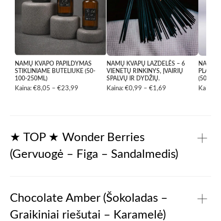
NAMŲ KVAPO PAPILDYMAS
NAMŲ KVAPŲ LAZDELĖS – 6
NAMŲ K
STIKLINIAME BUTELIUKE (50-
VIENETŲ RINKINYS, ĮVAIRIŲ
PLASTI
100-250ML)
SPALVŲ IR DYDŽIŲ.
(50ML-
Kaina:
€
8,05
–
€
23,99
Price
Kaina:
€
0,99
–
€
1,69
Price
Kaina:
€
range:
range:
€8,05
€0,99
through
through
€23,99
€1,69
★ TOP ★ Wonder Berries
(Gervuogė – Figa – Sandalmedis)
Kvepia figų ir gervuogėmis, persipynusiais plonais vanilės
siūlais. Raudonų uogų ryškumas tampa pagrindiniu šios
Chocolate Amber (Šokoladas –
žaismingos ir gyvybingos kompozicijos akcentu.
Graikiniai riešutai – Karamelė)
Viršutinės natos: mandarinai, gervuogės