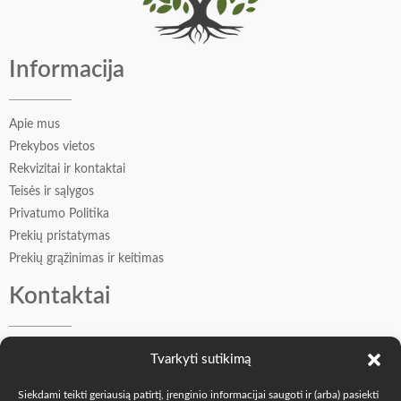
Informacija
Apie mus
Prekybos vietos
Rekvizitai ir kontaktai
Teisės ir sąlygos
Privatumo Politika
Prekių pristatymas
Prekių grąžinimas ir keitimas
Kontaktai
Vadybininkė Oksana: +370 605 77509
Tvarkyti sutikimą
Įkūrėjas Andrejus: +370 606 41549
Siekdami teikti geriausią patirtį, įrenginio informacijai saugoti ir (arba) pasiekti
info@o-k.lt