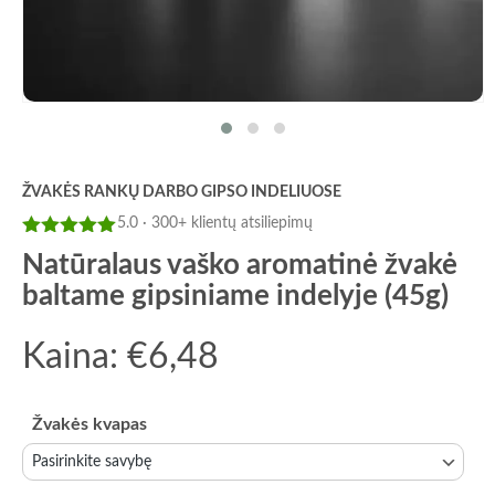
ŽVAKĖS RANKŲ DARBO GIPSO INDELIUOSE
5.0 · 300+ klientų atsiliepimų
Įvertinimas:
Natūralaus vaško aromatinė žvakė
5
iš 5
baltame gipsiniame indelyje (45g)
Kaina:
€
6,48
Žvakės kvapas