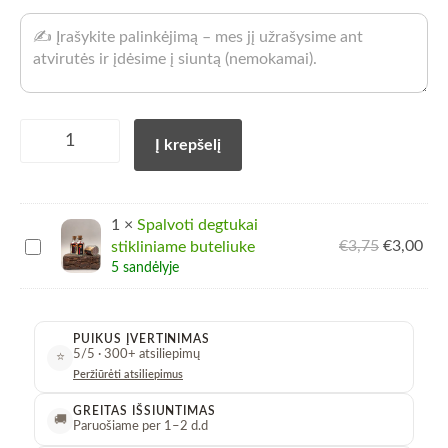
Natūralaus
Į krepšelį
vaško
aromatinė
žvakė
baltame
1
×
Spalvoti degtukai
gipsiniame
Spalvoti
€
3,75
Pradinė
€
3,00
Dab
stikliniame buteliuke
indelyje
degtukai
kaina
kai
5 sandėlyje
(45g)
stikliniame
buvo:
yra
kiekis
buteliuke
€3,75.
€3,
PUIKUS ĮVERTINIMAS
5/5 · 300+ atsiliepimų
⭐
Peržiūrėti atsiliepimus
GREITAS IŠSIUNTIMAS
🚚
Paruošiame per 1–2 d.d