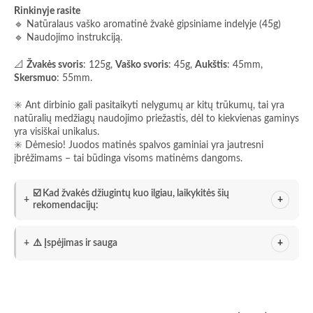
Rinkinyje rasite
🔹 Natūralaus vaško aromatinė žvakė gipsiniame indelyje (45g)
🔹 Naudojimo instrukciją.
📐
Žvakės svoris
: 125g,
Vaško svoris
: 45g,
Aukštis
: 45mm,
Skersmuo
: 55mm.
✳️ Ant dirbinio gali pasitaikyti nelygumų ar kitų trūkumų, tai yra
natūralių medžiagų naudojimo priežastis, dėl to kiekvienas gaminys
yra visiškai unikalus.
✳️ Dėmesio! Juodos matinės spalvos gaminiai yra jautresni
įbrėžimams – tai būdinga visoms matinėms dangoms.
☑️ Kad žvakės džiugintų kuo ilgiau, laikykitės šių
rekomendacijų:
⚠️ Įspėjimas ir sauga