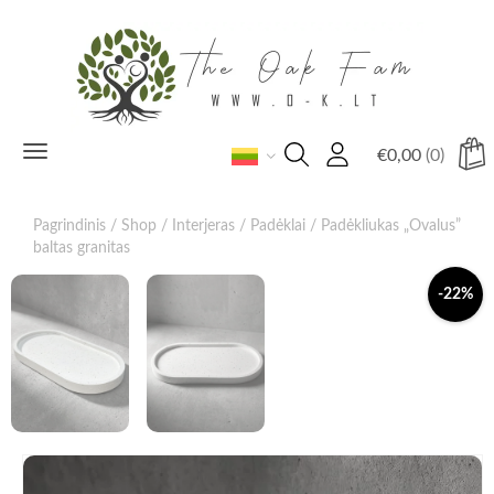
Toggle
€
0,00
(0)
navigation
Pagrindinis
/
Shop
/
Interjeras
/
Padėklai
/ Padėkliukas „Ovalus”
baltas granitas
-22%