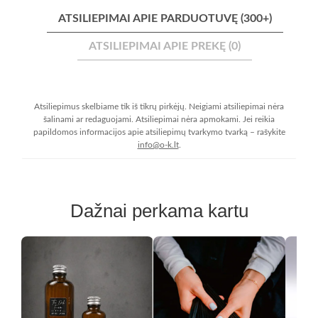
ATSILIEPIMAI APIE PARDUOTUVĘ (300+)
ATSILIEPIMAI APIE PREKĘ (0)
Atsiliepimus skelbiame tik iš tikrų pirkėjų. Neigiami atsiliepimai nėra
šalinami ar redaguojami. Atsiliepimai nėra apmokami. Jei reikia
papildomos informacijos apie atsiliepimų tvarkymo tvarką – rašykite
info@o-k.lt
.
Dažnai perkama kartu