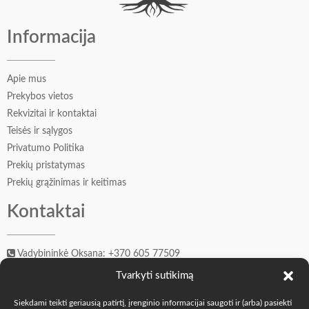
Informacija
Apie mus
Prekybos vietos
Rekvizitai ir kontaktai
Teisės ir sąlygos
Privatumo Politika
Prekių pristatymas
Prekių grąžinimas ir keitimas
Kontaktai
Vadybininkė Oksana: +370 605 77509
Įkūrėjas Andrejus: +370 606 41549
Tvarkyti sutikimą
info@o-k.lt
Siekdami teikti geriausią patirtį, įrenginio informacijai saugoti ir (arba) pasiekti