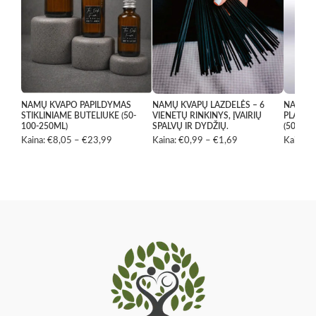
NAMŲ KVAPO PAPILDYMAS
NAMŲ KVAPŲ LAZDELĖS – 6
NAMŲ K
STIKLINIAME BUTELIUKE (50-
VIENETŲ RINKINYS, ĮVAIRIŲ
PLASTI
100-250ML)
SPALVŲ IR DYDŽIŲ.
(50ML-
Kaina:
€
8,05
–
€
23,99
Price
Kaina:
€
0,99
–
€
1,69
Price
Kaina:
€
range:
range:
€8,05
€0,99
through
through
€23,99
€1,69