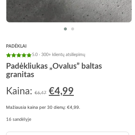
PADĖKLAI
5.0 · 300+ klientų atsiliepimų
Įvertinimas:
Padėkliukas „Ovalus” baltas
5
iš 5
granitas
Kaina:
Pradinė
€
4,99
Dabartinė
€
6,47
kaina
kaina
Mažiausia kaina per 30 dienų:
€
4,99
.
buvo:
yra:
16 sandėlyje
€6,47.
€4,99.