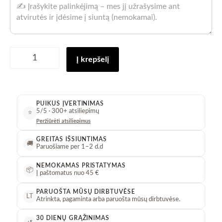
Padėkliukas
Į krepšelį
"Ovalus"
baltas
granitas
kiekis
PUIKUS ĮVERTINIMAS
5/5 · 300+ atsiliepimų
⭐
Peržiūrėti atsiliepimus
GREITAS IŠSIUNTIMAS
🚚
Paruošiame per 1–2 d.d
NEMOKAMAS PRISTATYMAS
📦
Į paštomatus nuo 45 €
PARUOŠTA MŪSŲ DIRBTUVĖSE
LT
Atrinkta, pagaminta arba paruošta mūsų dirbtuvėse.
30 DIENŲ GRĄŽINIMAS