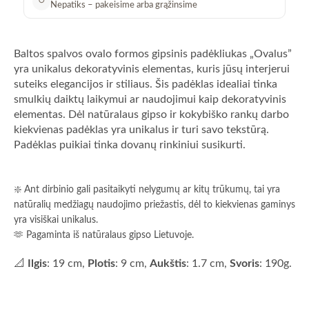
↺
Nepatiks – pakeisime arba grąžinsime
Baltos spalvos ovalo formos gipsinis padėkliukas „Ovalus”
yra unikalus dekoratyvinis elementas, kuris jūsų interjerui
suteiks elegancijos ir stiliaus. Šis padėklas idealiai tinka
smulkių daiktų laikymui ar naudojimui kaip dekoratyvinis
elementas. Dėl natūralaus gipso ir kokybiško rankų darbo
kiekvienas padėklas yra unikalus ir turi savo tekstūrą.
Padėklas puikiai tinka dovanų rinkiniui susikurti.
❇️ Ant dirbinio gali pasitaikyti nelygumų ar kitų trūkumų, tai yra
natūralių medžiagų naudojimo priežastis, dėl to kiekvienas gaminys
yra visiškai unikalus.
🫶 Pagaminta iš natūralaus gipso Lietuvoje.
📐
Ilgis
: 19 cm,
Plotis
: 9 cm,
Aukštis
: 1.7 cm,
Svoris
: 190g.