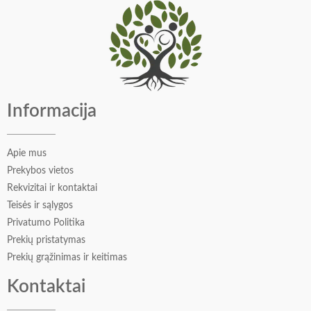
Viršutinės natos: mandarinai , apelsinai , gvazdikėliai
Vidurinės natos: kardamono ankštys, cinamono žievelės,
imbiero šaknys
Bazinės natos: spurgos, medus, kedras
Informacija
Apie mus
Prekybos vietos
Rekvizitai ir kontaktai
Teisės ir sąlygos
Privatumo Politika
Prekių pristatymas
Prekių grąžinimas ir keitimas
Kontaktai