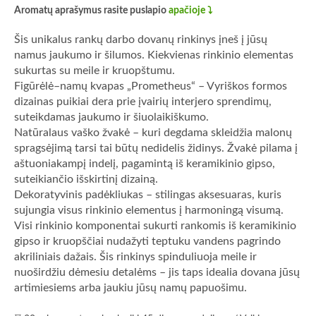
Aromatų aprašymus rasite puslapio
apačioje ⤵️
Šis unikalus rankų darbo dovanų rinkinys įneš į jūsų
namus jaukumo ir šilumos. Kiekvienas rinkinio elementas
sukurtas su meile ir kruopštumu.
Figūrėlė–namų kvapas „Prometheus“ – Vyriškos formos
dizainas puikiai dera prie įvairių interjero sprendimų,
suteikdamas jaukumo ir šiuolaikiškumo.
Natūralaus vaško žvakė – kuri degdama skleidžia malonų
spragsėjimą tarsi tai būtų nedidelis židinys. Žvakė pilama į
aštuoniakampį indelį, pagamintą iš keramikinio gipso,
suteikiančio išskirtinį dizainą.
Dekoratyvinis padėkliukas – stilingas aksesuaras, kuris
sujungia visus rinkinio elementus į harmoningą visumą.
Visi rinkinio komponentai sukurti rankomis iš keramikinio
gipso ir kruopščiai nudažyti teptuku vandens pagrindo
akriliniais dažais. Šis rinkinys spinduliuoja meile ir
nuoširdžiu dėmesiu detalėms – jis taps idealia dovana jūsų
artimiesiems arba jaukiu jūsų namų papuošimu.