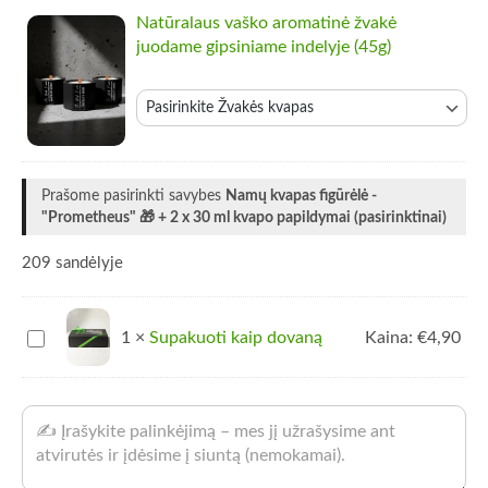
Natūralaus vaško aromatinė žvakė
juodame gipsiniame indelyje (45g)
Žvakės kvapas
Prašome pasirinkti savybes
Namų kvapas figūrėlė -
"Prometheus" 🎁 + 2 x 30 ml kvapo papildymai (pasirinktinai)
209 sandėlyje
Supakuoti
1
×
Supakuoti kaip dovaną
Kaina:
€
4,90
kaip
dovaną