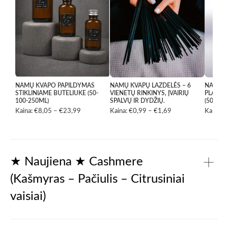
NAMŲ KVAPO PAPILDYMAS
NAMŲ KVAPŲ LAZDELĖS – 6
NAMŲ K
STIKLINIAME BUTELIUKE (50-
VIENETŲ RINKINYS, ĮVAIRIŲ
PLASTI
100-250ML)
SPALVŲ IR DYDŽIŲ.
(50ML-
Kaina:
€
8,05
–
€
23,99
Price
Kaina:
€
0,99
–
€
1,69
Price
Kaina:
€
range:
range:
€8,05
€0,99
through
through
€23,99
€1,69
★ Naujiena ★ Cashmere
(Kašmyras – Pačiulis – Citrusiniai
vaisiai)
Gaivūs citrusai ir sultingi obuoliai atveria kompoziciją