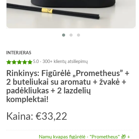
INTERJERAS
5.0 · 300+ klientų atsiliepimų
Įvertinimas:
Rinkinys: Figūrėlė „Prometheus” +
5
iš 5
2 buteliukai su aromatu + žvakė +
padėkliukas + 2 lazdelių
komplektai!
Kaina:
€
33,22
Namų kvapas figūrėlė - "Prometheus" 🎁 +