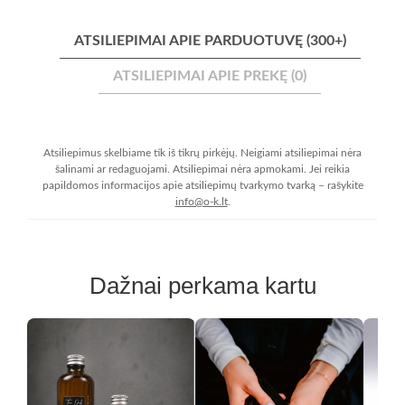
ATSILIEPIMAI APIE PARDUOTUVĘ (300+)
ATSILIEPIMAI APIE PREKĘ (0)
Atsiliepimus skelbiame tik iš tikrų pirkėjų. Neigiami atsiliepimai nėra
šalinami ar redaguojami. Atsiliepimai nėra apmokami. Jei reikia
papildomos informacijos apie atsiliepimų tvarkymo tvarką – rašykite
info@o-k.lt
.
Dažnai perkama kartu