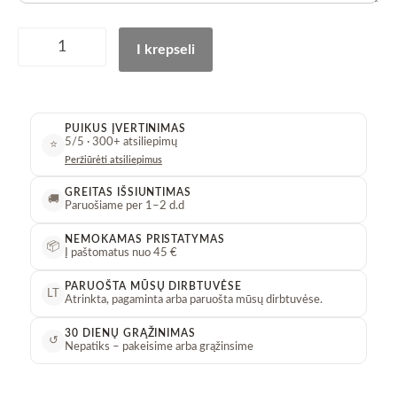
Rinkinys:
I krepseli
Figūrėlė
„Prometheus”
+
2
PUIKUS ĮVERTINIMAS
buteliukai
5/5 · 300+ atsiliepimų
⭐
su
Peržiūrėti atsiliepimus
aromatu
+
GREITAS IŠSIUNTIMAS
🚚
Paruošiame per 1–2 d.d
žvakė
+
NEMOKAMAS PRISTATYMAS
📦
padėkliukas
Į paštomatus nuo 45 €
+
PARUOŠTA MŪSŲ DIRBTUVĖSE
2
LT
Atrinkta, pagaminta arba paruošta mūsų dirbtuvėse.
lazdelių
komplektai!
30 DIENŲ GRĄŽINIMAS
↺
Nepatiks – pakeisime arba grąžinsime
kiekis