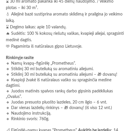
⌛ 30 ml aromato pakanka iki 45 dienų naudojimo. / Veikimo
plotas – iki 30 m².
💧 Aliejinė bazė sustiprina aromato sklidimą ir prailgina jo veikimo
laiką.
⌛ Degimo laikas: apie 10 valandų.
🔥 Sudėtis: 100 % kokosų riešutų vaškas, kvapieji aliejai, spragsinti
medinė dagtis.
🫶 Pagaminta iš natūralaus gipso Lietuvoje.
Rinkinyje rasite
🔹 Namų kvapą–figūrėlę „Prometheus“.
🔹 Stiklinį 30 ml buteliuką su aromatiniu aliejumi.
🔹 Stiklinį 30 ml buteliuką su aromatiniu aliejumi – 🎁 dovanų!
🔹 Kvapioji žvakė iš natūralaus vaško su spragsinčia medine
dagtimi.
🔹 Juodos matinės spalvos rankų darbo gipsinis padėkliukas
„Ovalus”.
🔹 Juodas presuoto pluošto lazdeles, 20 cm ilgio – 6 vnt.
🔹 Dar vienas lazdelių rinkinys – 🎁 dovanų! (iš viso 12 vnt.)
🔹 Naudojimo instrukciją.
🔹 Rinkinio svoris: 760g.
📐 Figūrėlė–namų kvapas “Prometheus“
Aukštis be lazdelių
: 14