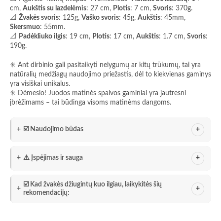
cm,
Aukštis su lazdelėmis
: 27 cm,
Plotis
: 7 cm,
Svoris
: 370g.
📐
Žvakės svoris
: 125g,
Vaško svoris
: 45g,
Aukštis
: 45mm,
Skersmuo
: 55mm.
📐
Padėkliuko ilgis
: 19 cm,
Plotis
: 17 cm,
Aukštis
: 1.7 cm,
Svoris
:
190g.
✳️ Ant dirbinio gali pasitaikyti nelygumų ar kitų trūkumų, tai yra
natūralių medžiagų naudojimo priežastis, dėl to kiekvienas gaminys
yra visiškai unikalus.
✳️ Dėmesio! Juodos matinės spalvos gaminiai yra jautresni
įbrėžimams – tai būdinga visoms matinėms dangoms.
☑️ Naudojimo būdas
⚠️ Įspėjimas ir sauga
☑️ Kad žvakės džiugintų kuo ilgiau, laikykitės šių
rekomendacijų: