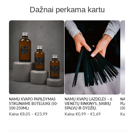
Dažnai perkama kartu
NAMŲ KVAPO PAPILDYMAS
NAMŲ KVAPŲ LAZDELĖS – 6
NAMŲ K
STIKLINIAME BUTELIUKE (50-
VIENETŲ RINKINYS, ĮVAIRIŲ
PLASTI
100-250ML)
SPALVŲ IR DYDŽIŲ.
(50ML-
Kaina:
€
8,05
–
€
23,99
Price
Kaina:
€
0,99
–
€
1,69
Price
Kaina:
€
range:
range:
€8,05
€0,99
through
through
€23,99
€1,69