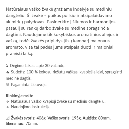
Natūralaus vaško žvakė gražiame indelyje su mediniu
dangteliu. Ši žvakė – puikus poilsio ir atsipalaidavimo
akimirkų palydovas. Pasinerkite į šilumos ir harmonijos
pasaulį su rankų darbo žvake su medine spragsinčia
dagtimi. Naudojame tik kokybiškus aromatinius aliejus ir
vašką, todėl žvakės pripildys jūsų kambarį malonaus
aromato, visa tai padės jums atsipalaiduoti ir maloniai
praleisti laiką.
⌛ Degimo laikas: apie 30 valandų.
🔥 Sudėtis: 100 % kokosų riešutų vaškas, kvapieji aliejai, spragsinti
medinė dagtis.
🫶 Pagaminta Lietuvoje.
Rinkinyje rasite
🔹 Natūralaus vaško kvapioji žvakė su mediniu dangteliu.
🔹 Naudojimo instrukciją.
📐
Žvakės svoris
: 406g,
Vaško svoris
: 195g,
Aukštis
: 80mm,
Skersmuo
: 70mm.