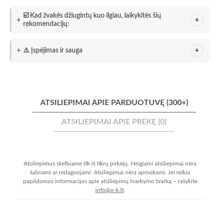
☑️ Kad žvakės džiugintų kuo ilgiau, laikykitės šių
rekomendacijų:
⚠️ Įspėjimas ir sauga
ATSILIEPIMAI APIE PARDUOTUVĘ (300+)
ATSILIEPIMAI APIE PREKĘ (0)
Atsiliepimus skelbiame tik iš tikrų pirkėjų. Neigiami atsiliepimai nėra
šalinami ar redaguojami. Atsiliepimai nėra apmokami. Jei reikia
papildomos informacijos apie atsiliepimų tvarkymo tvarką – rašykite
info@o-k.lt
.