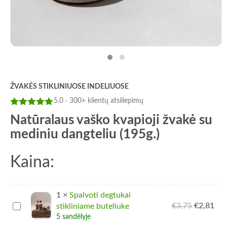
ŽVAKĖS STIKLINIUOSE INDELIUOSE
5.0 · 300+ klientų atsiliepimų
Įvertinimas:
Natūralaus vaško kvapioji žvakė su
5
iš 5
mediniu dangteliu (195g.)
Kaina:
1
×
Spalvoti degtukai
Spalvoti
€
3,75
Pradinė
€
2,81
Dab
stikliniame buteliuke
degtukai
kaina
kai
5 sandėlyje