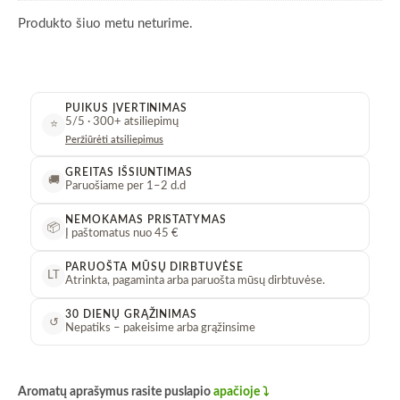
stikliniame
buvo:
yra
buteliuke
€3,75.
€2,
Produkto šiuo metu neturime.
PUIKUS ĮVERTINIMAS
5/5 · 300+ atsiliepimų
⭐
Peržiūrėti atsiliepimus
GREITAS IŠSIUNTIMAS
🚚
Paruošiame per 1–2 d.d
NEMOKAMAS PRISTATYMAS
📦
Į paštomatus nuo 45 €
PARUOŠTA MŪSŲ DIRBTUVĖSE
LT
Atrinkta, pagaminta arba paruošta mūsų dirbtuvėse.
30 DIENŲ GRĄŽINIMAS
↺
Nepatiks – pakeisime arba grąžinsime
Aromatų aprašymus rasite puslapio
apačioje ⤵️