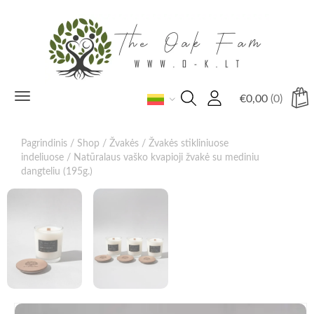
Toggle
€
0,00
(0)
navigation
Pagrindinis
/
Shop
/
Žvakės
/
Žvakės stikliniuose
indeliuose
/ Natūralaus vaško kvapioji žvakė su mediniu
dangteliu (195g.)