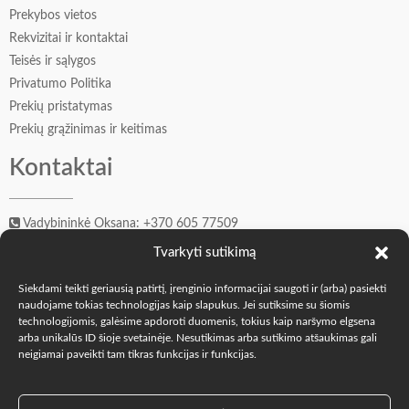
Prekybos vietos
Rekvizitai ir kontaktai
Teisės ir sąlygos
Privatumo Politika
Prekių pristatymas
Prekių grąžinimas ir keitimas
Kontaktai
Vadybininkė Oksana: +370 605 77509
Įkūrėjas Andrejus: +370 606 41549
Tvarkyti sutikimą
info@o-k.lt
Siekdami teikti geriausią patirtį, įrenginio informacijai saugoti ir (arba) pasiekti
Mes soc. tinkluose
naudojame tokias technologijas kaip slapukus. Jei sutiksime su šiomis
technologijomis, galėsime apdoroti duomenis, tokius kaip naršymo elgsena
arba unikalūs ID šioje svetainėje. Nesutikimas arba sutikimo atšaukimas gali
neigiamai paveikti tam tikras funkcijas ir funkcijas.
2023-2026 O-K.LT © "The Oak Fam" |
TheOakFam.com
|