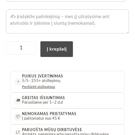
Namų
Į krepšelį
kvapas
"Glorious"
50
ml
PUIKUS ĮVERTINIMAS
kiekis
5/5 · 255+ atsiliepimų
⭐
Peržiūrėti atsiliepimus
GREITAS IŠSIUNTIMAS
🚚
Paruošiame per 1–2 d.d
NEMOKAMAS PRISTATYMAS
📦
Į paštomatus nuo 45 €
PARUOŠTA MŪSŲ DIRBTUVĖSE
LT
Atrinkta, pagaminta arba paruošta mūsų dirbtuvėse.