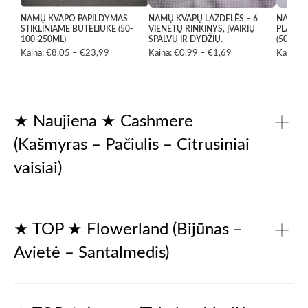
NAMŲ KVAPO PAPILDYMAS
NAMŲ KVAPŲ LAZDELĖS – 6
NAMŲ K
STIKLINIAME BUTELIUKE (50-
VIENETŲ RINKINYS, ĮVAIRIŲ
PLASTI
100-250ML)
SPALVŲ IR DYDŽIŲ.
(50ML-
Kaina:
€
8,05
–
€
23,99
Price
Kaina:
€
0,99
–
€
1,69
Price
Kaina:
€
range:
range:
€8,05
€0,99
through
through
€23,99
€1,69
★ Naujiena ★ Cashmere
(Kašmyras – Pačiulis – Citrusiniai
vaisiai)
Gaivūs citrusai ir sultingi obuoliai atveria kompoziciją
lengvu šviesos blyksniu. Vėliau atsiskleidžia žaluma –
★ TOP ★ Flowerland (Bijūnas –
pakalnutės, žibuoklės ir švelnus magnolijos žiedas.
Avietė – Santalmedis)
Galiausiai kvapas nusėda šilta, sodria baze iš kašmyro,
pačiulio, vanilės ir muskuso, palikdamas subtilų, ilgai
išliekantį pėdsaką.
Kvapnūs bijūnai švelniai atsiskleidžia spalvingame aviečių,
Viršutinės natos: citrusiniai vaisiai, obuolys, levanda
vijoklių ir bergamočių fone. Žaismingas ir švelnus muskuso