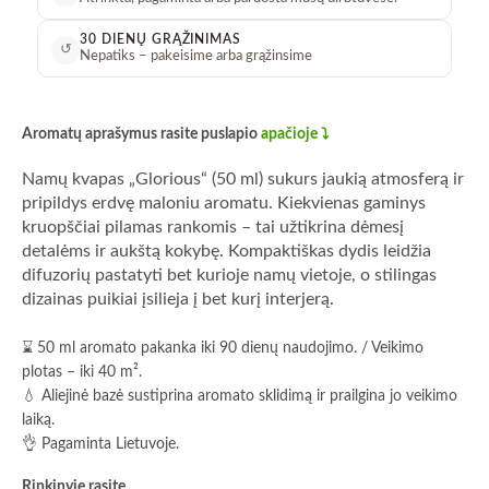
30 DIENŲ GRĄŽINIMAS
↺
Nepatiks – pakeisime arba grąžinsime
Aromatų aprašymus rasite puslapio
apačioje ⤵️
Namų kvapas „Glorious“ (50 ml) sukurs jaukią atmosferą ir
pripildys erdvę maloniu aromatu. Kiekvienas gaminys
kruopščiai pilamas rankomis – tai užtikrina dėmesį
detalėms ir aukštą kokybę. Kompaktiškas dydis leidžia
difuzorių pastatyti bet kurioje namų vietoje, o stilingas
dizainas puikiai įsilieja į bet kurį interjerą.
⌛ 50 ml aromato pakanka iki 90 dienų naudojimo. / Veikimo
plotas – iki 40 m².
💧 Aliejinė bazė sustiprina aromato sklidimą ir prailgina jo veikimo
laiką.
👌 Pagaminta Lietuvoje.
Rinkinyje rasite