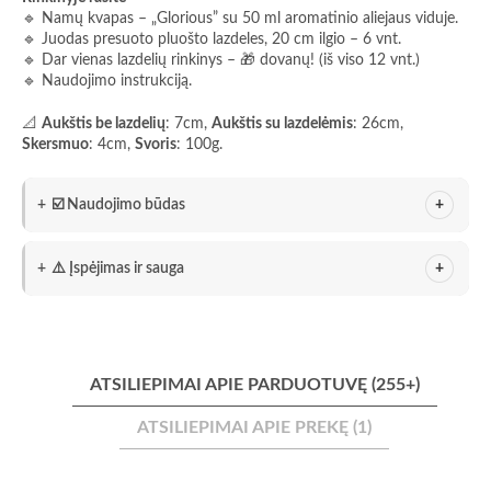
🔹 Namų kvapas – „Glorious” su 50 ml aromatinio aliejaus viduje.
🔹 Juodas presuoto pluošto lazdeles, 20 cm ilgio – 6 vnt.
🔹 Dar vienas lazdelių rinkinys – 🎁 dovanų! (iš viso 12 vnt.)
🔹 Naudojimo instrukciją.
📐
Aukštis be lazdelių
: 7cm,
Aukštis su lazdelėmis
: 26cm,
Skersmuo
: 4cm,
Svoris
: 100g.
☑️ Naudojimo būdas
⚠️ Įspėjimas ir sauga
ATSILIEPIMAI APIE PARDUOTUVĘ (255+)
ATSILIEPIMAI APIE PREKĘ (1)