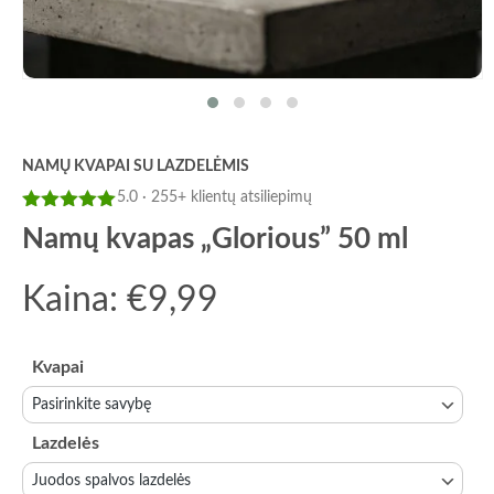
NAMŲ KVAPAI SU LAZDELĖMIS
5.0 · 255+ klientų atsiliepimų
Įvertinimas:
Namų kvapas „Glorious” 50 ml
5
iš 5
Kaina:
€
9,99
Kvapai
Lazdelės