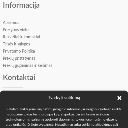
Informacija
Apie mus
Prekybos vietos
Rekvizitai ir kontaktai
Teisės ir sąlygos
Privatumo Politika
Prekių pristatymas
Prekių grąžinimas ir keitimas
Kontaktai
Vadybininkė Oksana: +370 605 77509
Tvarkyti sutikimą
Įkūrėjas Andrejus: +370 606 41549
info@o-k.lt
Siekdami teikti geriausią patirtį, įrenginio informacijai saugoti ir (arba) pasiekti
naudojame tokias technologijas kaip slapukus. Jei sutiksime su šiomis
Mes soc. tinkluose
technologijomis, galėsime apdoroti duomenis, tokius kaip naršymo elgsena
arba unikalūs ID šioje svetainėje. Nesutikimas arba sutikimo atšaukimas gali