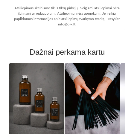
Atsiliepimus skelbiame tik iš tikrų pirkėjų. Neigiami atsiliepimai nėra
šalinami ar redaguojami. Atsiliepimai nėra apmokami. Jei reikia
papildomos informacijos apie atsiliepimų tvarkymo tvarką – rašykite
info@o-k.lt
.
Dažnai perkama kartu