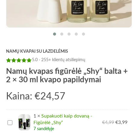
NAMŲ KVAPAI SU LAZDELĖMIS
5.0 · 255+ klientų atsiliepimų
Įvertinimas:
Namų kvapas figūrėlė „Shy“ balta +
5
iš 5
2 × 30 ml kvapo papildymai
Kaina:
€
24,57
1
×
Supakuoti kaip dovaną -
Supakuoti
€
4,99
Pradinė
€
3,99
Dab
Figūrėlė „Shy”
kaip
kaina
kai
7 sandėlyje