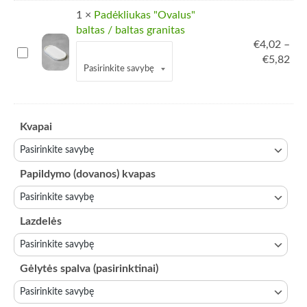
dovaną
buvo:
yra
1
×
Padėkliukas "Ovalus"
-
€4,99.
€3,
baltas / baltas granitas
Figūrėlė
€
4,02
–
„Shy”
Padėkliukas
Padėkliuko spalva
€
5,82
Pri
"Ovalus"
ran
baltas
€4,
/
thr
baltas
€5,
Kvapai
granitas
Papildymo (dovanos) kvapas
Lazdelės
Gėlytės spalva (pasirinktinai)