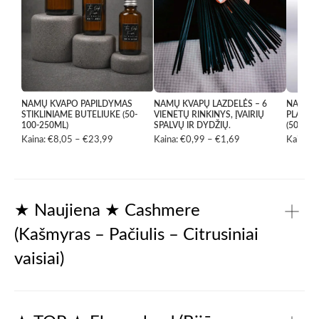
NAMŲ KVAPO PAPILDYMAS
NAMŲ KVAPŲ LAZDELĖS – 6
NAMŲ K
STIKLINIAME BUTELIUKE (50-
VIENETŲ RINKINYS, ĮVAIRIŲ
PLASTI
100-250ML)
SPALVŲ IR DYDŽIŲ.
(50ML-
Kaina:
€
8,05
–
€
23,99
Price
Kaina:
€
0,99
–
€
1,69
Price
Kaina:
€
range:
range:
€8,05
€0,99
through
through
€23,99
€1,69
★ Naujiena ★ Cashmere
(Kašmyras – Pačiulis – Citrusiniai
vaisiai)
Gaivūs citrusai ir sultingi obuoliai atveria kompoziciją
lengvu šviesos blyksniu. Vėliau atsiskleidžia žaluma –