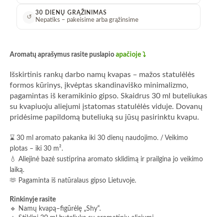
30 DIENŲ GRĄŽINIMAS
↺
Nepatiks – pakeisime arba grąžinsime
Aromatų aprašymus rasite puslapio
apačioje ⤵️
Išskirtinis rankų darbo namų kvapas – mažos statulėlės
formos kūrinys, įkvėptas skandinaviško minimalizmo,
pagamintas iš keramikinio gipso. Skaidrus 30 ml buteliukas
su kvapiuoju aliejumi įstatomas statulėlės viduje. Dovanų
pridėsime papildomą buteliuką su jūsų pasirinktu kvapu.
⌛ 30 ml aromato pakanka iki 30 dienų naudojimo. / Veikimo
plotas – iki 30 m².
💧 Aliejinė bazė sustiprina aromato sklidimą ir prailgina jo veikimo
laiką.
🫶 Pagaminta iš natūralaus gipso Lietuvoje.
Rinkinyje rasite
🔹 Namų kvapą–figūrėlę „Shy“.