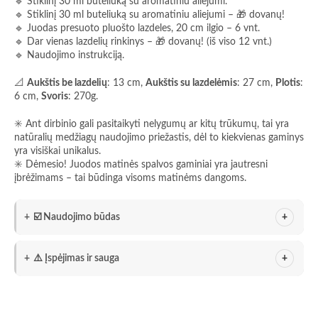
🔹 Stiklinį 30 ml buteliuką su aromatiniu aliejumi.
🔹 Stiklinį 30 ml buteliuką su aromatiniu aliejumi – 🎁 dovanų!
🔹 Juodas presuoto pluošto lazdeles, 20 cm ilgio – 6 vnt.
🔹 Dar vienas lazdelių rinkinys – 🎁 dovanų! (iš viso 12 vnt.)
🔹 Naudojimo instrukciją.
📐
Aukštis be lazdelių
: 13 cm,
Aukštis su lazdelėmis
: 27 cm,
Plotis
:
6 cm,
Svoris
: 270g.
✳️ Ant dirbinio gali pasitaikyti nelygumų ar kitų trūkumų, tai yra
natūralių medžiagų naudojimo priežastis, dėl to kiekvienas gaminys
yra visiškai unikalus.
✳️ Dėmesio! Juodos matinės spalvos gaminiai yra jautresni
įbrėžimams – tai būdinga visoms matinėms dangoms.
☑️ Naudojimo būdas
⚠️ Įspėjimas ir sauga