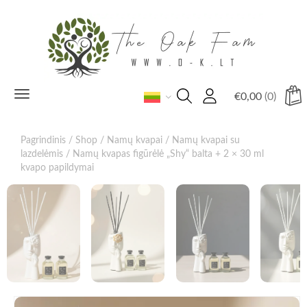
Toggle
€
0,00
(0)
navigation
Pagrindinis
/
Shop
/
Namų kvapai
/
Namų kvapai su
lazdelėmis
/ Namų kvapas figūrėlė „Shy“ balta + 2 × 30 ml
kvapo papildymai