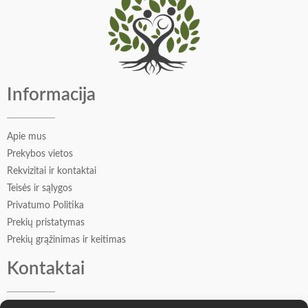
Vidurinės natos: kardamono ankštys, cinamono žievelės,
imbiero šaknys
Bazinės natos: spurgos, medus, kedras
Informacija
Apie mus
Prekybos vietos
Rekvizitai ir kontaktai
Teisės ir sąlygos
Privatumo Politika
Prekių pristatymas
Prekių grąžinimas ir keitimas
Kontaktai