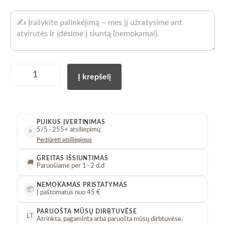
Namų
Į krepšelį
kvapas
figūrėlė
„Shy“
balta
PUIKUS ĮVERTINIMAS
+
5/5 · 255+ atsiliepimų
⭐
2
Peržiūrėti atsiliepimus
×
30
GREITAS IŠSIUNTIMAS
🚚
Paruošiame per 1–2 d.d
ml
kvapo
NEMOKAMAS PRISTATYMAS
📦
papildymai
Į paštomatus nuo 45 €
kiekis
PARUOŠTA MŪSŲ DIRBTUVĖSE
LT
Atrinkta, pagaminta arba paruošta mūsų dirbtuvėse.