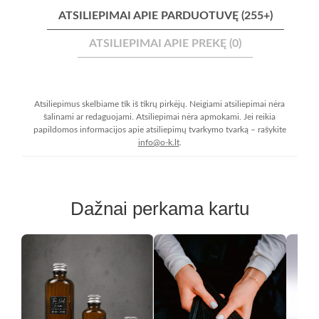
ATSILIEPIMAI APIE PARDUOTUVĘ (255+)
ATSILIEPIMAI APIE PREKĘ (0)
Atsiliepimus skelbiame tik iš tikrų pirkėjų. Neigiami atsiliepimai nėra
šalinami ar redaguojami. Atsiliepimai nėra apmokami. Jei reikia
papildomos informacijos apie atsiliepimų tvarkymo tvarką – rašykite
info@o-k.lt
.
Dažnai perkama kartu