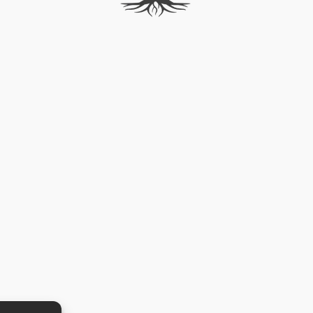
Didelis ačiū už gražų ir sko
įpakavimą – buvo labai m
taip kruopščiai paruoštą s
pat nuoširdžiai dėkoju už 
namų kvapą su lazdelėmis.
malonus netikėtumas, kuris
dar geresnį įspūdį.
Tikrai rekomenduoju The 
visiems, kurie ieško kokybiš
ir išskirtinai kvepiančių na
automobilio kvapų. ⭐⭐⭐⭐
Atsakymas iš savininko
Nuoširdžiai dėkojame už at
Labai tai vertiname ir dži
kad Jums patiko ir įvertin