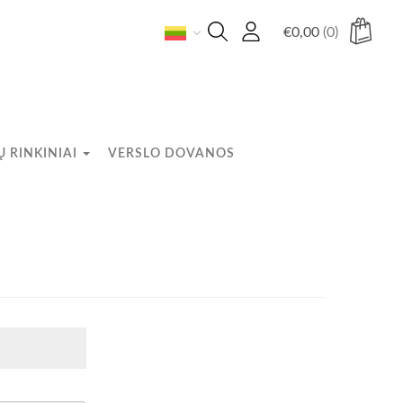
€
0,00
(0)
 RINKINIAI
VERSLO DOVANOS
Krepšelyje nėra produktų.