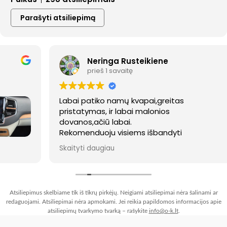
Parašyti atsiliepimą
Neringa Rusteikiene
prieš 1 savaitę
Labai patiko namų kvapai,greitas
pristatymas, ir labai malonios
dovanos,ačiū labai.
Rekomenduoju visiems išbandyti
Skaityti daugiau
Atsakymas iš savininko
Ačiū 🌸🤗
Atsiliepimus skelbiame tik iš tikrų pirkėjų. Neigiami atsiliepimai nėra šalinami ar
redaguojami. Atsiliepimai nėra apmokami. Jei reikia papildomos informacijos apie
atsiliepimų tvarkymo tvarką – rašykite
info@o-k.lt
.