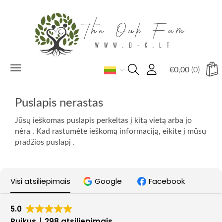
Toggle
€
0,00
(0)
navigation
Puslapis nerastas
Jūsų ieškomas puslapis perkeltas į kitą vietą arba jo
nėra . Kad rastumėte ieškomą informaciją, eikite į mūsų
pradžios puslapį .
Visi atsiliepimais
Google
Facebook
5.0
Puikus
298 atsiliepimais